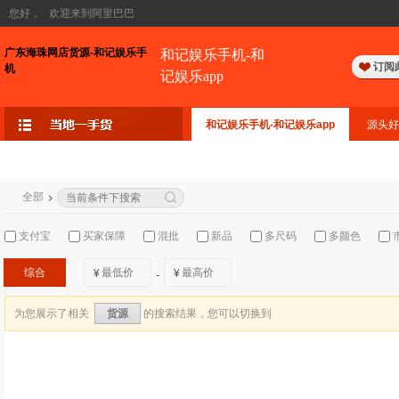
您好，
欢迎来到阿里巴巴
广东海珠网店货源-和记娱乐手
和记娱乐手机-和
订阅
机
记娱乐app
和记娱乐手机-和记娱乐app
源头好
全部
支付宝
买家保障
混批
新品
多尺码
多颜色
综合
¥
¥
-
为您展示了相关
的搜索结果，您可以切换到
货源