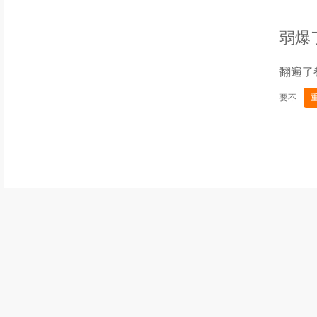
弱爆
翻遍了
要不