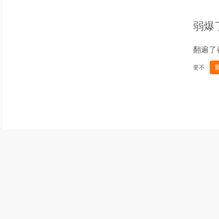
弱爆
翻遍了
要不