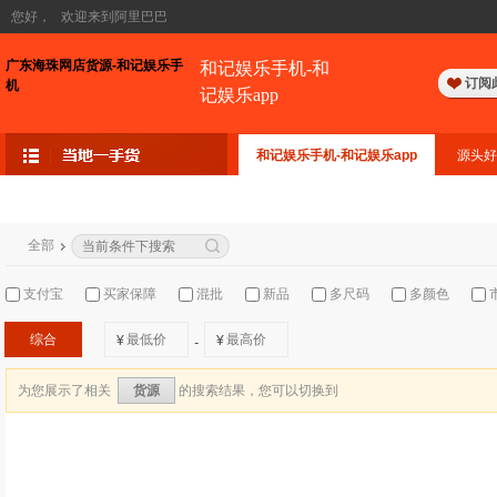
您好，
欢迎来到阿里巴巴
广东海珠网店货源-和记娱乐手
和记娱乐手机-和
订阅
机
记娱乐app
和记娱乐手机-和记娱乐app
源头好
全部
支付宝
买家保障
混批
新品
多尺码
多颜色
综合
¥
¥
-
为您展示了相关
的搜索结果，您可以切换到
货源