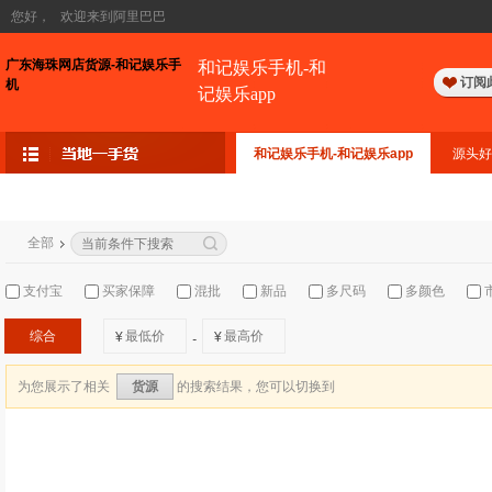
您好，
欢迎来到阿里巴巴
广东海珠网店货源-和记娱乐手
和记娱乐手机-和
订阅
机
记娱乐app
和记娱乐手机-和记娱乐app
源头好
全部
支付宝
买家保障
混批
新品
多尺码
多颜色
综合
¥
¥
-
为您展示了相关
的搜索结果，您可以切换到
货源