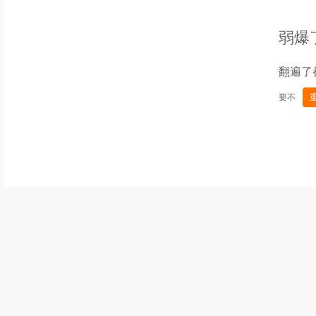
弱爆
翻遍了
要不