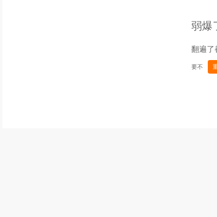
弱爆
翻遍了
要不