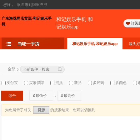
您好，
欢迎来到阿里巴巴
广东海珠网店货源-和记娱乐手
和记娱乐手机-和
订阅
机
记娱乐app
和记娱乐手机-和记娱乐app
源头好
全部
支付宝
买家保障
混批
新品
多尺码
多颜色
综合
¥
¥
-
为您展示了相关
的搜索结果，您可以切换到
货源