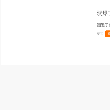
弱爆
翻遍了
要不