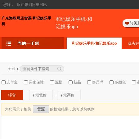
您好，
欢迎来到阿里巴巴
广东海珠网店货源-和记娱乐手
和记娱乐手机-和
订阅
机
记娱乐app
和记娱乐手机-和记娱乐app
源头好
全部
支付宝
买家保障
混批
新品
多尺码
多颜色
综合
¥
¥
-
为您展示了相关
的搜索结果，您可以切换到
货源