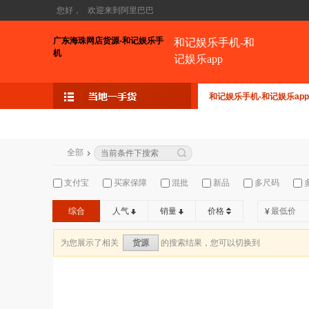
您好，
欢迎来到阿里巴巴
广东海珠网店货源-和记娱乐手
和记娱乐手机-和
机
记娱乐app
和记娱乐手机-和记娱乐app
全部
支付宝
买家保障
混批
新品
多尺码
综合
人气
销量
价格
¥
为您展示了相关
的搜索结果，您可以切换到
货源