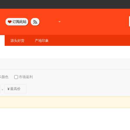
订阅此站
源头好货
产地印象
多颜色
市场返利
¥
-