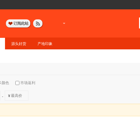
订阅此站
源头好货
产地印象
多颜色
市场返利
¥
-