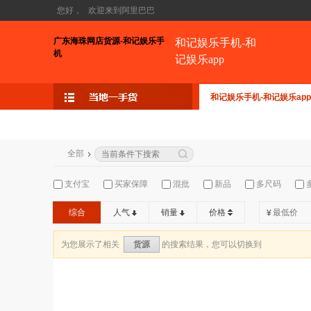
您好，
欢迎来到阿里巴巴
广东海珠网店货源-和记娱乐手
和记娱乐手机-和
机
记娱乐app
和记娱乐手机-和记娱乐app
全部
支付宝
买家保障
混批
新品
多尺码
综合
人气
销量
价格
¥
为您展示了相关
的搜索结果，您可以切换到
货源