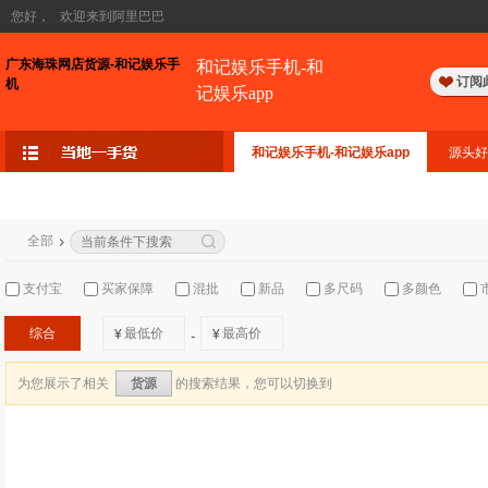
您好，
欢迎来到阿里巴巴
广东海珠网店货源-和记娱乐手
和记娱乐手机-和
订阅
机
记娱乐app
和记娱乐手机-和记娱乐app
源头好
全部
支付宝
买家保障
混批
新品
多尺码
多颜色
综合
¥
¥
-
为您展示了相关
的搜索结果，您可以切换到
货源