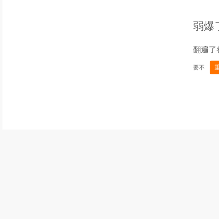
弱爆
翻遍了
要不