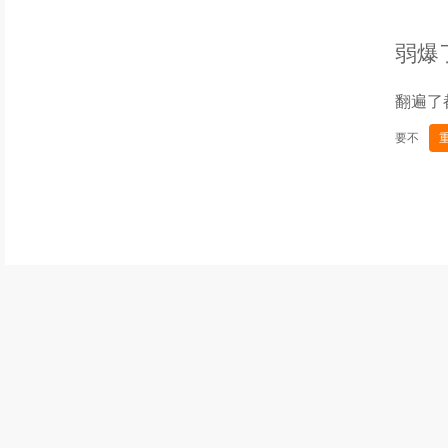
弱爆
翻遍了
要不