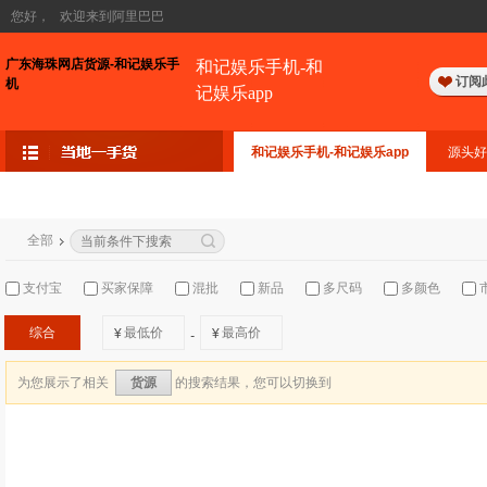
您好，
欢迎来到阿里巴巴
广东海珠网店货源-和记娱乐手
和记娱乐手机-和
订阅
机
记娱乐app
和记娱乐手机-和记娱乐app
源头好
全部
支付宝
买家保障
混批
新品
多尺码
多颜色
综合
¥
¥
-
为您展示了相关
的搜索结果，您可以切换到
货源