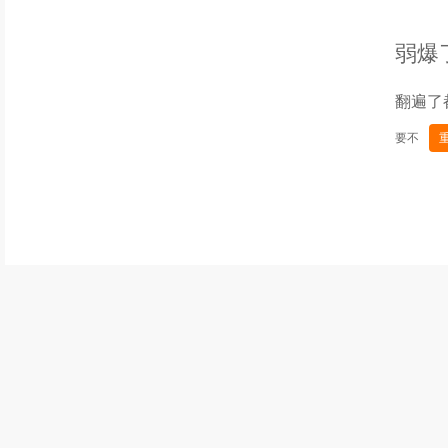
弱爆
翻遍了
要不