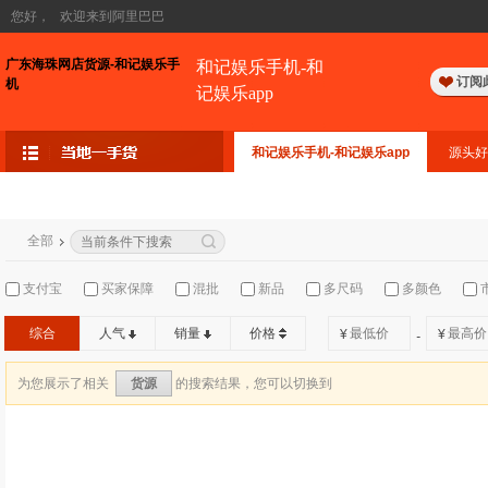
您好，
欢迎来到阿里巴巴
广东海珠网店货源-和记娱乐手
和记娱乐手机-和
订阅
机
记娱乐app
和记娱乐手机-和记娱乐app
源头好
全部
支付宝
买家保障
混批
新品
多尺码
多颜色
综合
人气
销量
价格
¥
¥
-
为您展示了相关
的搜索结果，您可以切换到
货源