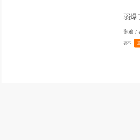
弱爆
翻遍了
要不