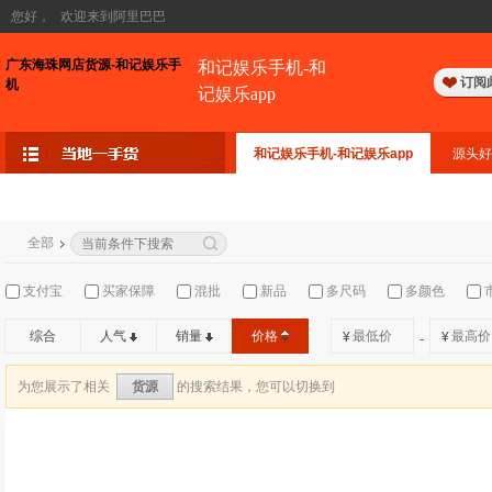
您好，
欢迎来到阿里巴巴
广东海珠网店货源-和记娱乐手
和记娱乐手机-和
订阅
机
记娱乐app
和记娱乐手机-和记娱乐app
源头好
全部
支付宝
买家保障
混批
新品
多尺码
多颜色
综合
人气
销量
价格
¥
¥
-
为您展示了相关
的搜索结果，您可以切换到
货源