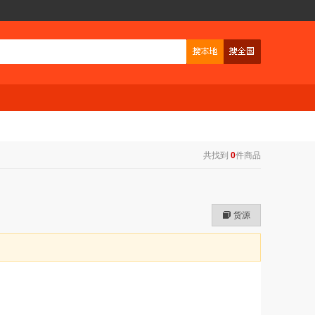
共找到
0
件商品
货源