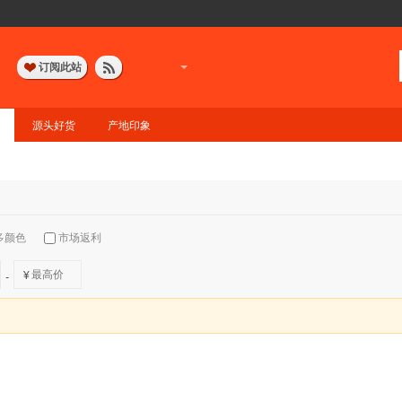
订阅此站
源头好货
产地印象
多颜色
市场返利
¥
-