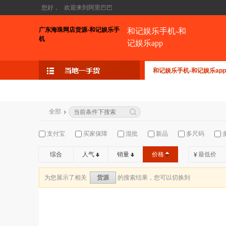
您好，
欢迎来到阿里巴巴
广东海珠网店货源-和记娱乐手
和记娱乐手机-和
机
记娱乐app
和记娱乐手机-和记娱乐app
全部
支付宝
买家保障
混批
新品
多尺码
综合
人气
销量
价格
¥
为您展示了相关
的搜索结果，您可以切换到
货源