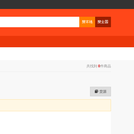
共找到
0
件商品
货源