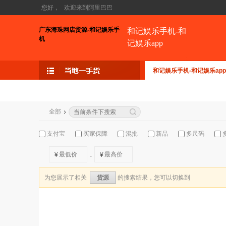
您好，
欢迎来到阿里巴巴
广东海珠网店货源-和记娱乐手
和记娱乐手机-和
机
记娱乐app
和记娱乐手机-和记娱乐app
全部
支付宝
买家保障
混批
新品
多尺码
¥
¥
-
为您展示了相关
的搜索结果，您可以切换到
货源