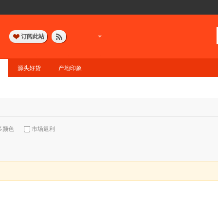
订阅此站
源头好货
产地印象
多颜色
市场返利