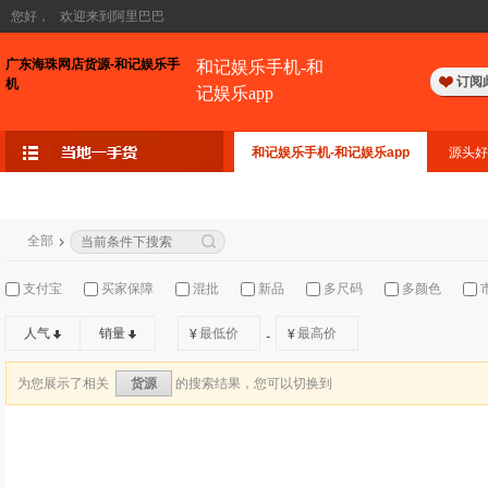
您好，
欢迎来到阿里巴巴
广东海珠网店货源-和记娱乐手
和记娱乐手机-和
订阅
机
记娱乐app
和记娱乐手机-和记娱乐app
源头好
全部
支付宝
买家保障
混批
新品
多尺码
多颜色
人气
销量
¥
¥
-
为您展示了相关
的搜索结果，您可以切换到
货源