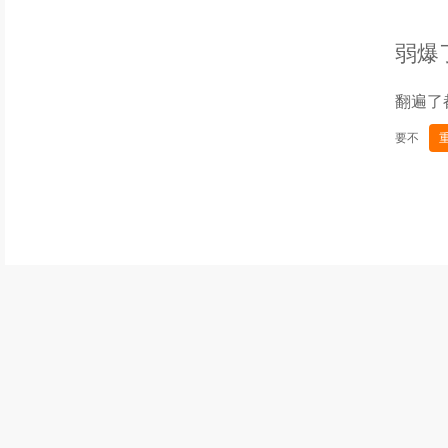
弱爆
翻遍了
要不