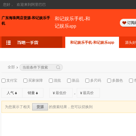
您好，
欢迎来到阿里巴巴
广东海珠网店货源-和记娱乐手
和记娱乐手机-和
订阅
机
记娱乐app
和记娱乐手机-和记娱乐app
源头好
全部
支付宝
买家保障
混批
新品
多尺码
多颜色
人气
销量
¥
¥
-
为您展示了相关
的搜索结果，您可以切换到
货源