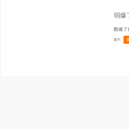
弱爆
翻遍了
要不