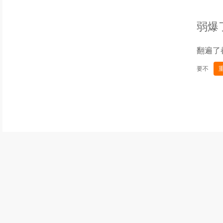
弱爆
翻遍了
要不