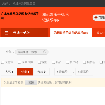
您好，
欢迎来到阿里巴巴
广东海珠网店货源-和记娱乐手
和记娱乐手机-和
订阅
机
记娱乐app
和记娱乐手机-和记娱乐app
源头好
全部
支付宝
买家保障
混批
新品
多尺码
多颜色
人气
销量
价格
¥
¥
-
为您展示了相关
的搜索结果，您可以切换到
货源