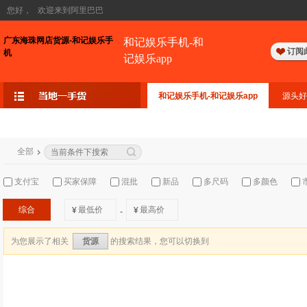
您好，
欢迎来到阿里巴巴
广东海珠网店货源-和记娱乐手
和记娱乐手机-和
订阅
机
记娱乐app
和记娱乐手机-和记娱乐app
源头好
全部
支付宝
买家保障
混批
新品
多尺码
多颜色
综合
¥
¥
-
为您展示了相关
的搜索结果，您可以切换到
货源