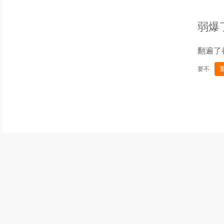
弱爆
翻遍了
要不