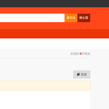
共找到
0
件商品
货源