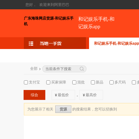
您好，
欢迎来到阿里巴巴
广东海珠网店货源-和记娱乐手
和记娱乐手机-和
机
记娱乐app
和记娱乐手机-和记娱乐app
全部
支付宝
买家保障
混批
新品
多尺码
综合
¥
¥
-
为您展示了相关
的搜索结果，您可以切换到
货源