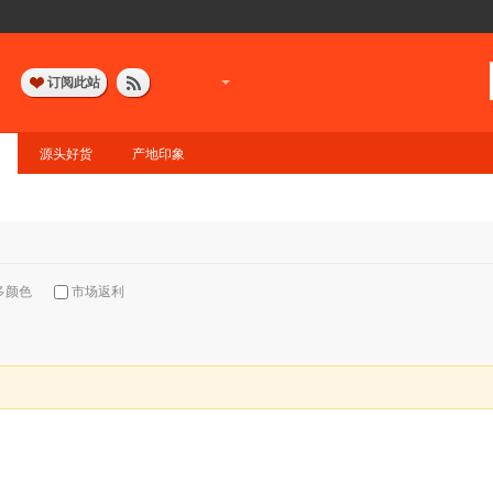
订阅此站
源头好货
产地印象
多颜色
市场返利