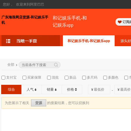
您好，
欢迎来到阿里巴巴
广东海珠网店货源-和记娱乐手
和记娱乐手机-和
订阅
机
记娱乐app
和记娱乐手机-和记娱乐app
源头好
全部
支付宝
买家保障
混批
新品
多尺码
多颜色
综合
人气
销量
价格
¥
¥
-
为您展示了相关
的搜索结果，您可以切换到
货源