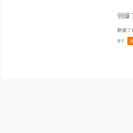
弱爆
翻遍了
要不