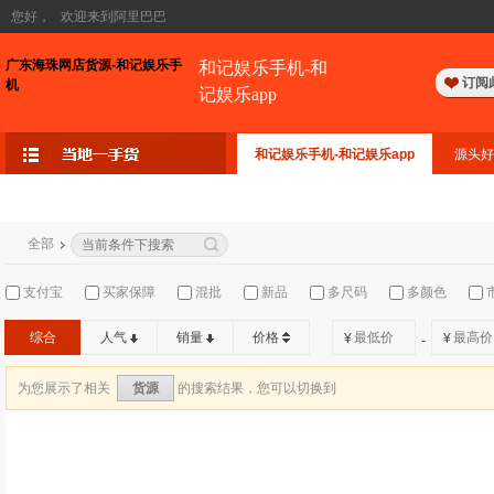
您好，
欢迎来到阿里巴巴
广东海珠网店货源-和记娱乐手
和记娱乐手机-和
订阅
机
记娱乐app
和记娱乐手机-和记娱乐app
源头好
全部
支付宝
买家保障
混批
新品
多尺码
多颜色
综合
人气
销量
价格
¥
¥
-
为您展示了相关
的搜索结果，您可以切换到
货源