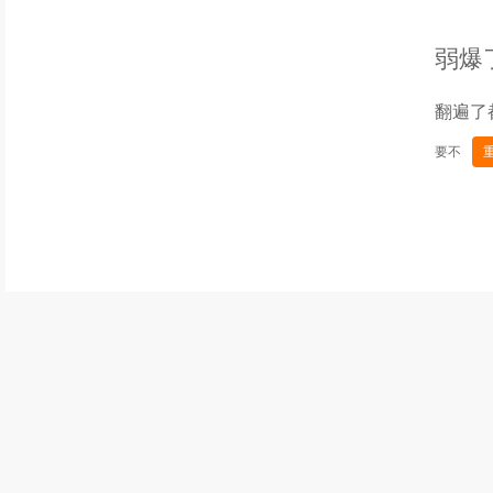
弱爆
翻遍了
要不