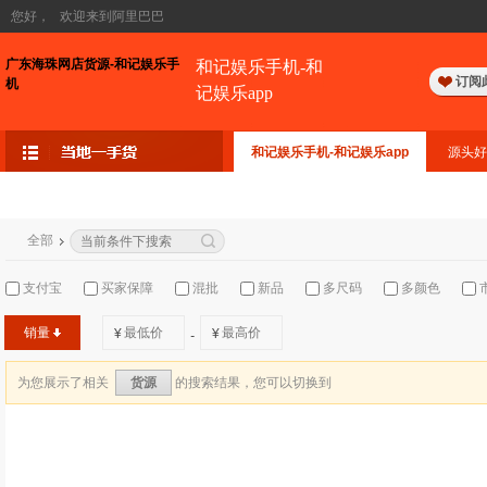
您好，
欢迎来到阿里巴巴
广东海珠网店货源-和记娱乐手
和记娱乐手机-和
订阅
机
记娱乐app
和记娱乐手机-和记娱乐app
源头好
全部
支付宝
买家保障
混批
新品
多尺码
多颜色
销量
¥
¥
-
为您展示了相关
的搜索结果，您可以切换到
货源