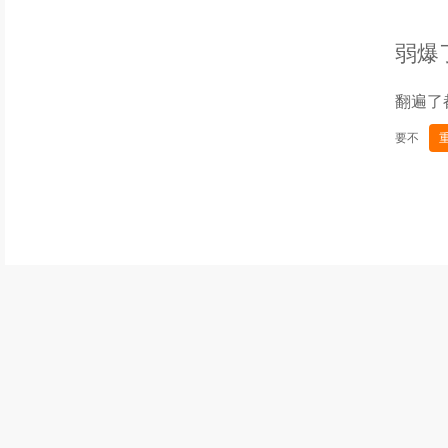
弱爆
翻遍了
要不