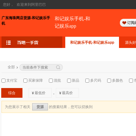
您好，
欢迎来到阿里巴巴
广东海珠网店货源-和记娱乐手
和记娱乐手机-和
订阅
机
记娱乐app
和记娱乐手机-和记娱乐app
源头好
全部
支付宝
买家保障
混批
新品
多尺码
多颜色
综合
¥
¥
-
为您展示了相关
的搜索结果，您可以切换到
货源