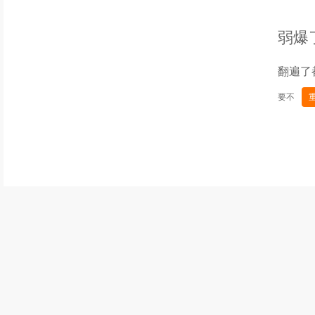
弱爆
翻遍了
要不