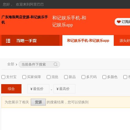
您好，
欢迎来到阿里巴巴
广东海珠网店货源-和记娱乐手
和记娱乐手机-和
订阅
机
记娱乐app
和记娱乐手机-和记娱乐app
源头好
全部
支付宝
买家保障
混批
新品
多尺码
多颜色
综合
¥
¥
-
为您展示了相关
的搜索结果，您可以切换到
货源