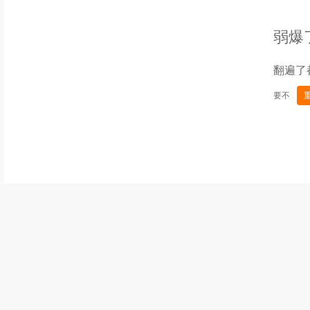
弱爆
翻遍了
要不