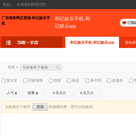
您好，
欢迎来到阿里巴巴
广东海珠网店货源-和记娱乐手
和记娱乐手机-和
订阅
机
记娱乐app
和记娱乐手机-和记娱乐app
源头好
全部
支付宝
买家保障
混批
新品
多尺码
多颜色
人气
销量
¥
¥
-
为您展示了相关
的搜索结果，您可以切换到
货源