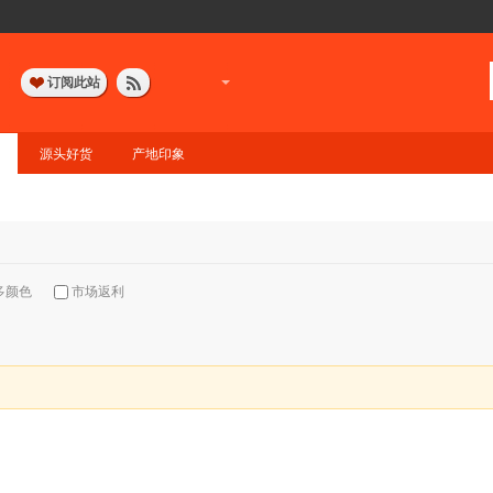
订阅此站
源头好货
产地印象
多颜色
市场返利