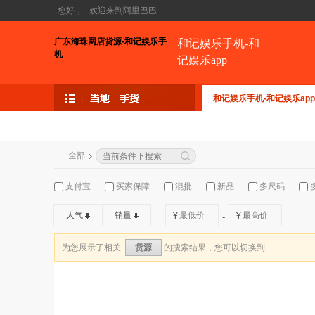
您好，
欢迎来到阿里巴巴
广东海珠网店货源-和记娱乐手
和记娱乐手机-和
机
记娱乐app
和记娱乐手机-和记娱乐app
全部
支付宝
买家保障
混批
新品
多尺码
人气
销量
¥
¥
-
为您展示了相关
的搜索结果，您可以切换到
货源