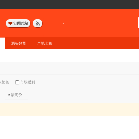
订阅此站
源头好货
产地印象
多颜色
市场返利
¥
-