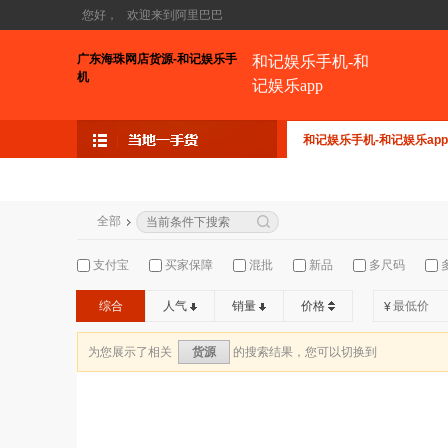
您好，
欢迎来到阿里巴巴
广东海珠网店货源-和记娱乐手
和记娱乐手机-和
机
记娱乐app
和记娱乐手机-和记娱乐app
全部
支付宝
买家保障
混批
新品
多尺码
综合
人气
销量
价格
¥
为您展示了相关
的搜索结果，您可以切换到
货源