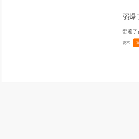
弱爆
翻遍了
要不