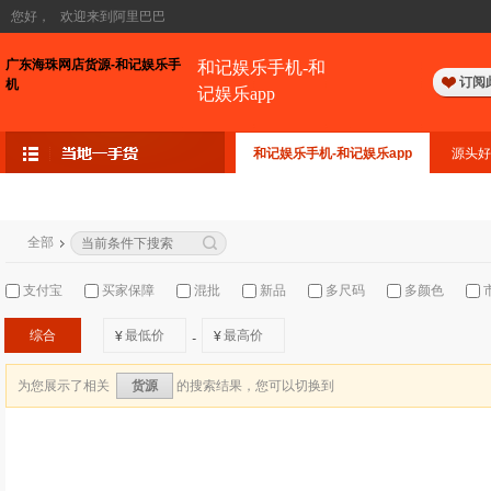
您好，
欢迎来到阿里巴巴
广东海珠网店货源-和记娱乐手
和记娱乐手机-和
订阅
机
记娱乐app
和记娱乐手机-和记娱乐app
源头好
全部
支付宝
买家保障
混批
新品
多尺码
多颜色
综合
¥
¥
-
为您展示了相关
的搜索结果，您可以切换到
货源