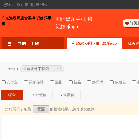
您好，
欢迎来到阿里巴巴
广东海珠网店货源-和记娱乐手
和记娱乐手机-和
订阅
机
记娱乐app
和记娱乐手机-和记娱乐app
源头好
全部
支付宝
买家保障
混批
新品
多尺码
多颜色
综合
¥
¥
-
为您展示了相关
的搜索结果，您可以切换到
货源