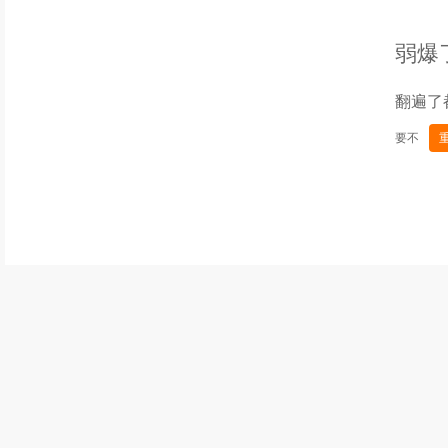
弱爆
翻遍了
要不