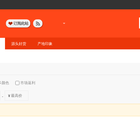
订阅此站
源头好货
产地印象
多颜色
市场返利
¥
-