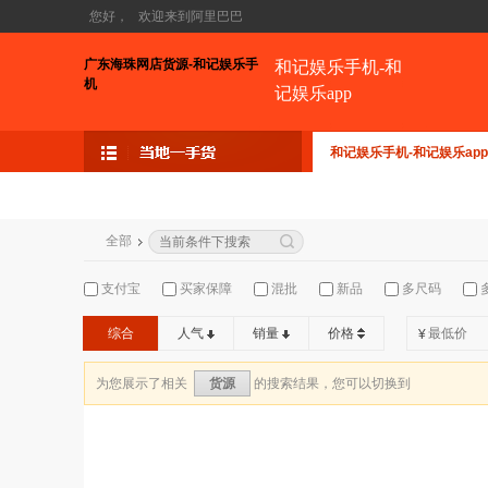
您好，
欢迎来到阿里巴巴
广东海珠网店货源-和记娱乐手
和记娱乐手机-和
机
记娱乐app
和记娱乐手机-和记娱乐app
全部
支付宝
买家保障
混批
新品
多尺码
综合
人气
销量
价格
¥
为您展示了相关
的搜索结果，您可以切换到
货源