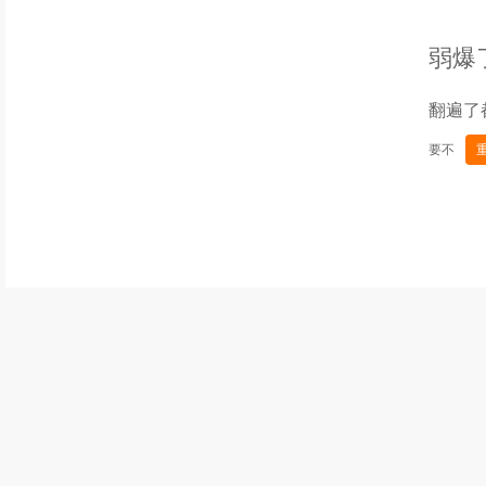
弱爆
翻遍了
要不