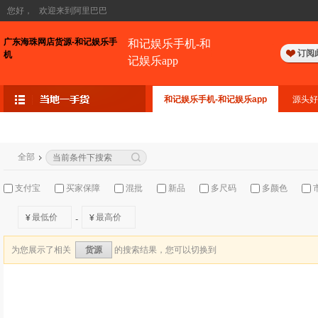
您好，
欢迎来到阿里巴巴
广东海珠网店货源-和记娱乐手
和记娱乐手机-和
订阅
机
记娱乐app
和记娱乐手机-和记娱乐app
源头好
全部
支付宝
买家保障
混批
新品
多尺码
多颜色
¥
¥
-
为您展示了相关
的搜索结果，您可以切换到
货源