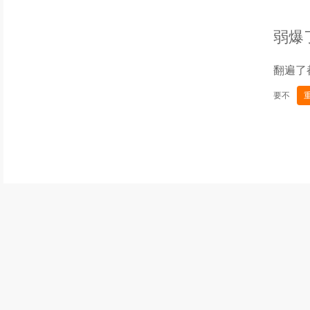
弱爆
翻遍了
要不