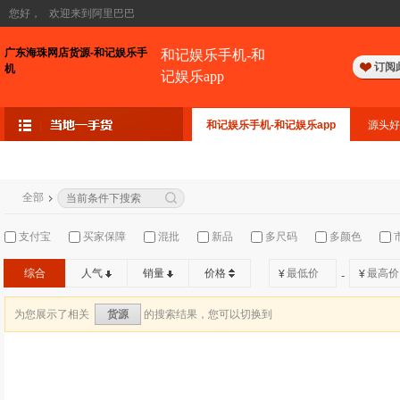
您好，
欢迎来到阿里巴巴
广东海珠网店货源-和记娱乐手
和记娱乐手机-和
订阅
机
记娱乐app
和记娱乐手机-和记娱乐app
源头好
全部
支付宝
买家保障
混批
新品
多尺码
多颜色
综合
人气
销量
价格
¥
¥
-
为您展示了相关
的搜索结果，您可以切换到
货源