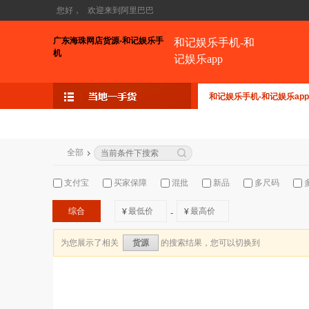
您好，
欢迎来到阿里巴巴
广东海珠网店货源-和记娱乐手
和记娱乐手机-和
机
记娱乐app
和记娱乐手机-和记娱乐app
全部
支付宝
买家保障
混批
新品
多尺码
综合
¥
¥
-
为您展示了相关
的搜索结果，您可以切换到
货源