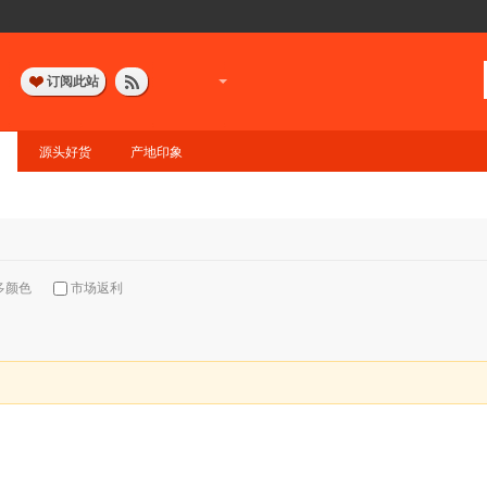
订阅此站
源头好货
产地印象
多颜色
市场返利