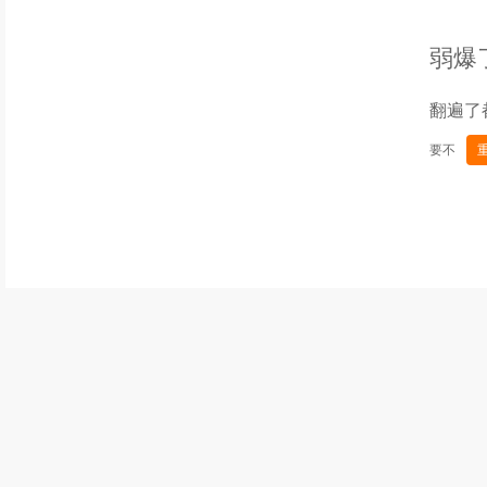
弱爆
翻遍了
要不