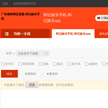
您好，
欢迎来到阿里巴巴
广东海珠网店货源-和记娱乐手
和记娱乐手机-和
订阅
机
记娱乐app
和记娱乐手机-和记娱乐app
源头好
全部
支付宝
买家保障
混批
新品
多尺码
多颜色
综合
¥
¥
-
为您展示了相关
的搜索结果，您可以切换到
货源