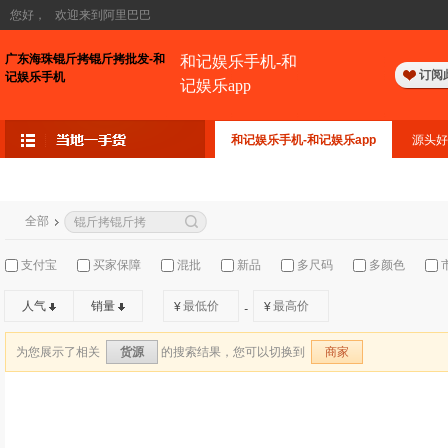
您好，
欢迎来到阿里巴巴
广东海珠锟斤拷锟斤拷批发-和
和记娱乐手机-和
订阅
记娱乐手机
记娱乐app
和记娱乐手机-和记娱乐app
源头好
全部
支付宝
买家保障
混批
新品
多尺码
多颜色
人气
销量
¥
¥
-
为您展示了相关
的搜索结果，您可以切换到
货源
商家