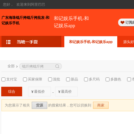
您好，
欢迎来到阿里巴巴
广东海珠锟斤拷锟斤拷批发-和
和记娱乐手机-和
订阅
记娱乐手机
记娱乐app
和记娱乐手机-和记娱乐app
源头好
全部
支付宝
买家保障
混批
新品
多尺码
多颜色
综合
¥
¥
-
为您展示了相关
的搜索结果，您可以切换到
货源
商家