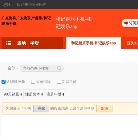
您好，
欢迎来到阿里巴巴
广东海珠广东海珠产业带-和记
和记娱乐手机-和
订阅
娱乐手机
记娱乐app
和记娱乐手机-和记娱乐app
源头好
全部
金牌供应商
买家保障
新晋牛商
90天销量
注册资本
注册年限
为您展示了相关
的搜索结果，您可以切换到
商家
货源