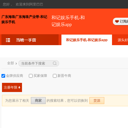
您好，
欢迎来到阿里巴巴
广东海珠广东海珠产业带-和记
和记娱乐手机-和
订阅
娱乐手机
记娱乐app
和记娱乐手机-和记娱乐app
源头好
全部
金牌供应商
买家保障
新晋牛商
注册年限
为您展示了相关
的搜索结果，您可以切换到
商家
货源