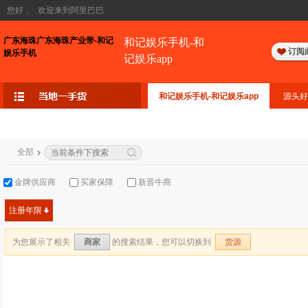
您好，
欢迎来到阿里巴巴
广东海珠广东海珠产业带-和记
和记娱乐手机-和
订阅
娱乐手机
记娱乐app
和记娱乐手机-和记娱乐app
源头好
全部
金牌供应商
买家保障
新晋牛商
注册年限
为您展示了相关
的搜索结果，您可以切换到
商家
货源