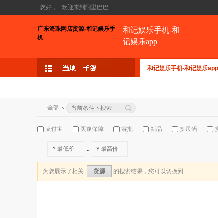
您好，
欢迎来到阿里巴巴
广东海珠网店货源-和记娱乐手
和记娱乐手机-和
机
记娱乐app
和记娱乐手机-和记娱乐app
全部
支付宝
买家保障
混批
新品
多尺码
¥
¥
-
为您展示了相关
的搜索结果，您可以切换到
货源