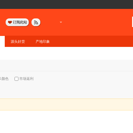
订阅此站
源头好货
产地印象
多颜色
市场返利