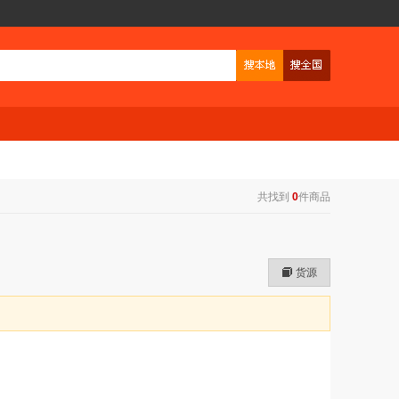
共找到
0
件商品
货源