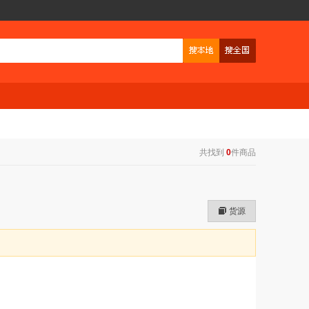
共找到
0
件商品
货源