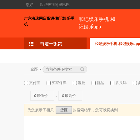
您好，
欢迎来到阿里巴巴
广东海珠网店货源-和记娱乐手
和记娱乐手机-和
机
记娱乐app
和记娱乐手机-和记娱乐app
全部
支付宝
买家保障
混批
新品
多尺码
¥
¥
-
为您展示了相关
的搜索结果，您可以切换到
货源