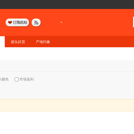
订阅此站
源头好货
产地印象
多颜色
市场返利