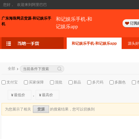
您好，
欢迎来到阿里巴巴
广东海珠网店货源-和记娱乐手
和记娱乐手机-和
订阅
机
记娱乐app
和记娱乐手机-和记娱乐app
源头好
全部
支付宝
买家保障
混批
新品
多尺码
多颜色
¥
¥
-
为您展示了相关
的搜索结果，您可以切换到
货源