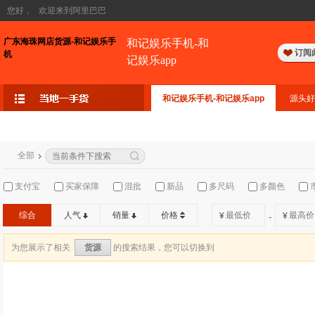
您好，
欢迎来到阿里巴巴
广东海珠网店货源-和记娱乐手
和记娱乐手机-和
订阅
机
记娱乐app
和记娱乐手机-和记娱乐app
源头好
全部
支付宝
买家保障
混批
新品
多尺码
多颜色
综合
人气
销量
价格
¥
¥
-
为您展示了相关
的搜索结果，您可以切换到
货源