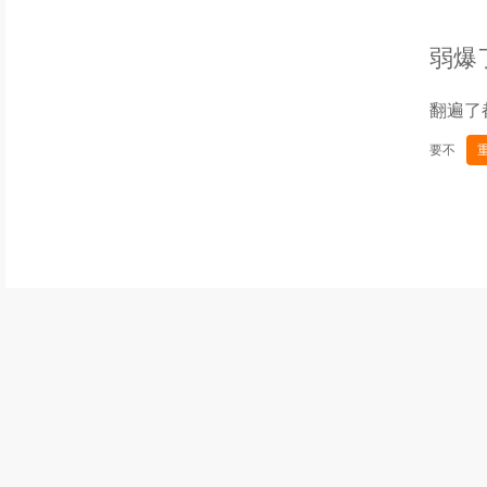
弱爆
翻遍了
要不