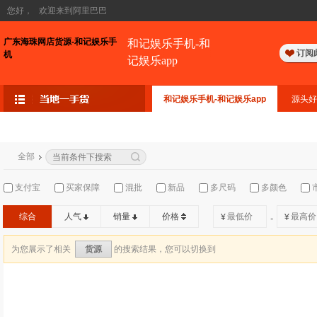
您好，
欢迎来到阿里巴巴
广东海珠网店货源-和记娱乐手
和记娱乐手机-和
订阅
机
记娱乐app
和记娱乐手机-和记娱乐app
源头好
全部
支付宝
买家保障
混批
新品
多尺码
多颜色
综合
人气
销量
价格
¥
¥
-
为您展示了相关
的搜索结果，您可以切换到
货源