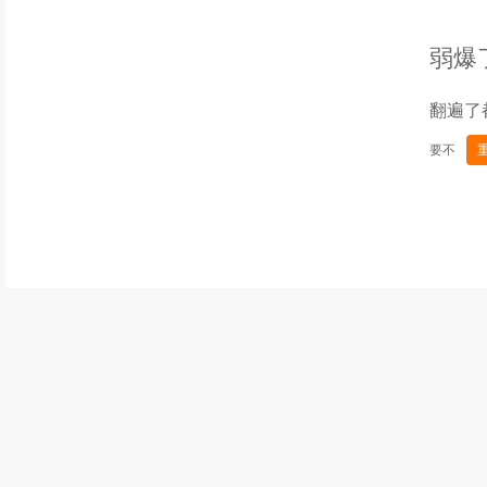
弱爆
翻遍了
要不