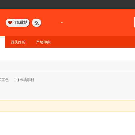
订阅此站
源头好货
产地印象
多颜色
市场返利