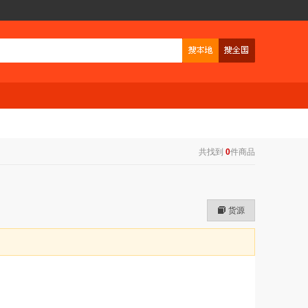
共找到
0
件商品
货源