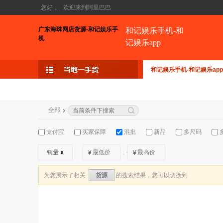
您好，
欢迎来到阿里巴巴
广东海珠网店货源-和记娱乐手
和记娱乐手机-和
机
记娱乐app
和记娱乐手机-和记娱乐app
全部
支付宝
买家保障
混批
新品
多尺码
销量
¥
¥
-
为您展示了相关
的搜索结果，您可以切换到
货源