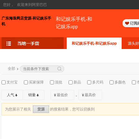
您好，
欢迎来到阿里巴巴
广东海珠网店货源-和记娱乐手
和记娱乐手机-和
订阅
机
记娱乐app
和记娱乐手机-和记娱乐app
源头好
全部
支付宝
买家保障
混批
新品
多尺码
多颜色
人气
销量
¥
¥
-
为您展示了相关
的搜索结果，您可以切换到
货源