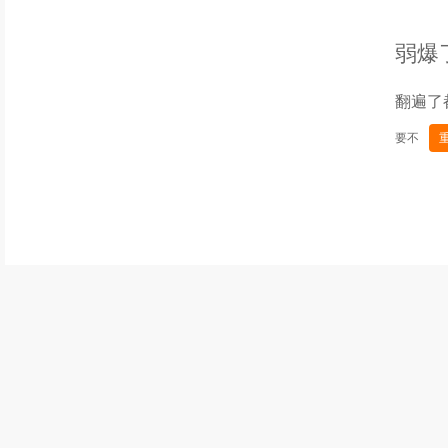
弱爆
翻遍了
要不