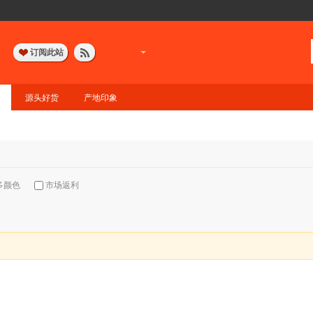
订阅此站
源头好货
产地印象
多颜色
市场返利