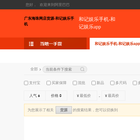
您好，
欢迎来到阿里巴巴
广东海珠网店货源-和记娱乐手
和记娱乐手机-和
机
记娱乐app
和记娱乐手机-和记娱乐app
全部
支付宝
买家保障
混批
新品
多尺码
人气
价格
¥
¥
-
为您展示了相关
的搜索结果，您可以切换到
货源