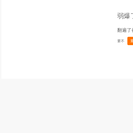
弱爆
翻遍了
要不