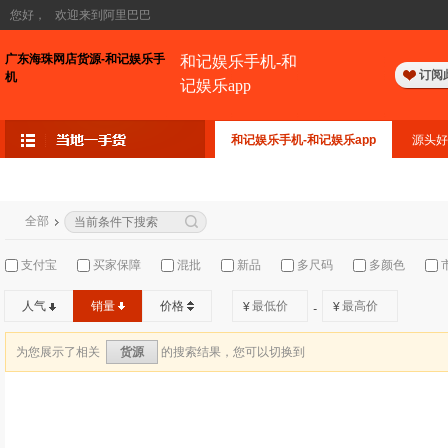
您好，
欢迎来到阿里巴巴
广东海珠网店货源-和记娱乐手
和记娱乐手机-和
订阅
机
记娱乐app
和记娱乐手机-和记娱乐app
源头好
全部
支付宝
买家保障
混批
新品
多尺码
多颜色
人气
销量
价格
¥
¥
-
为您展示了相关
的搜索结果，您可以切换到
货源