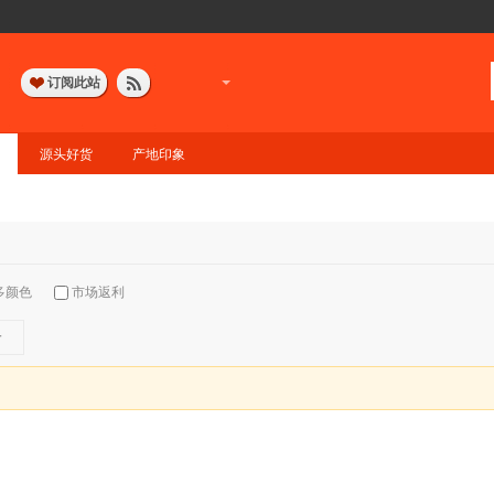
订阅此站
源头好货
产地印象
多颜色
市场返利