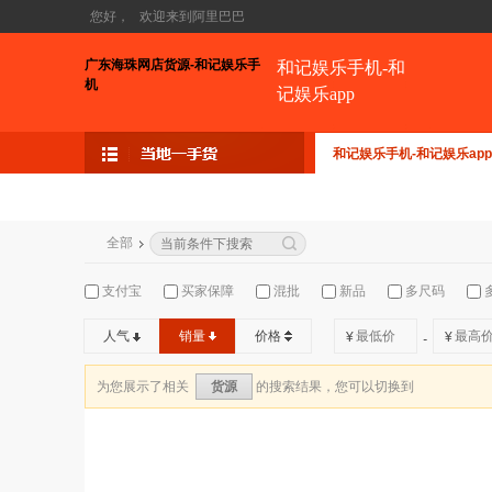
您好，
欢迎来到阿里巴巴
广东海珠网店货源-和记娱乐手
和记娱乐手机-和
机
记娱乐app
和记娱乐手机-和记娱乐app
全部
支付宝
买家保障
混批
新品
多尺码
人气
销量
价格
¥
¥
-
为您展示了相关
的搜索结果，您可以切换到
货源