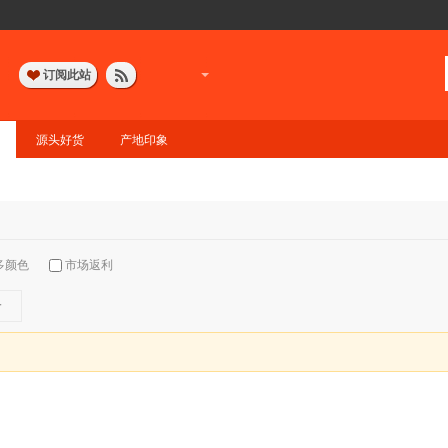
订阅此站
源头好货
产地印象
多颜色
市场返利