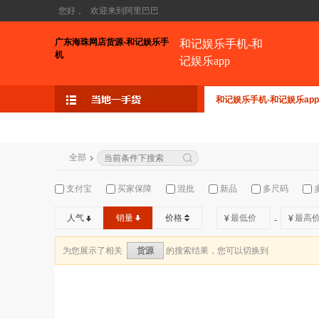
您好，
欢迎来到阿里巴巴
广东海珠网店货源-和记娱乐手
和记娱乐手机-和
机
记娱乐app
和记娱乐手机-和记娱乐app
全部
支付宝
买家保障
混批
新品
多尺码
人气
销量
价格
¥
¥
-
为您展示了相关
的搜索结果，您可以切换到
货源