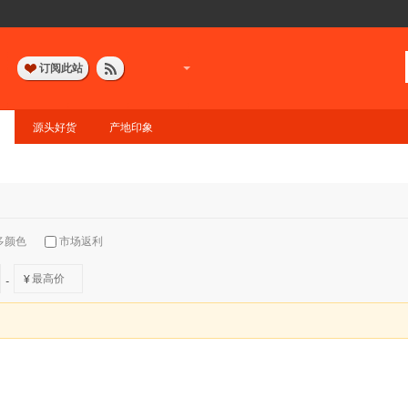
订阅此站
源头好货
产地印象
多颜色
市场返利
¥
-