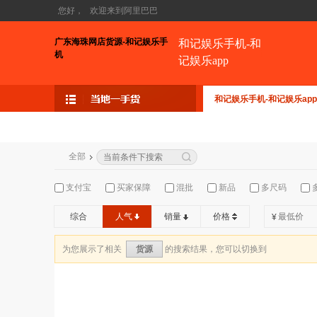
您好，
欢迎来到阿里巴巴
广东海珠网店货源-和记娱乐手
和记娱乐手机-和
机
记娱乐app
和记娱乐手机-和记娱乐app
全部
支付宝
买家保障
混批
新品
多尺码
综合
人气
销量
价格
¥
为您展示了相关
的搜索结果，您可以切换到
货源